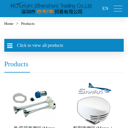
EN
Home
>
Products
Click to view all products
Products