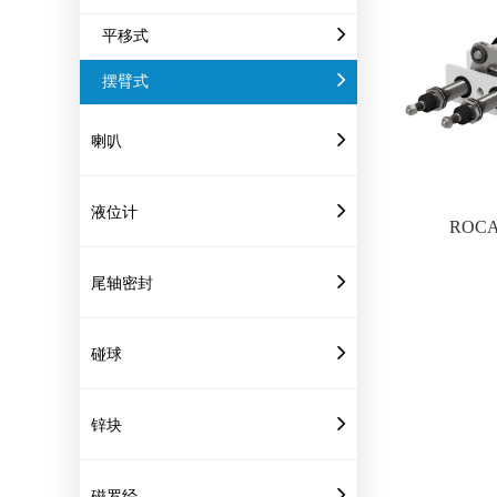
平移式
摆臂式
喇叭
液位计
ROC
尾轴密封
碰球
锌块
磁罗经